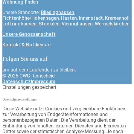
Wohnung finden
Unsere Standorte:
Bliedinghausen
,
Fichtenhöhe/Hohenhagen
,
Hasten
,
Innenstadt
,
Kremenholl
,
Lüttringhausen
,
Stockden
,
Vieringhausen
,
Wermelskirchen
Unsere Genossenschaft
Kontakt & Notdienste
Folgen Sie uns auf
um auf dem Laufenden zu bleiben.
© 2026 GWG Remscheid
Datenschutz
Impressum
Einstellungen gespeichert
Datenschutzeinstellungen
Diese Website nutzt Cookies und vergleichbare Funktionen
zur Verarbeitung von Endgeräteinformationen und
personenbezogenen Daten. Die Verarbeitung dient der
Einbindung von Inhalten, externen Diensten und Elementen
Dritter sowie der statistischen Analyse/Messung. Je nach